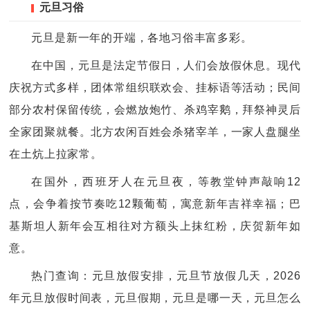
元旦习俗
元旦是新一年的开端，各地习俗丰富多彩。
在中国，元旦是法定节假日，人们会放假休息。现代
庆祝方式多样，团体常组织联欢会、挂标语等活动；民间
部分农村保留传统，会燃放炮竹、杀鸡宰鹅，拜祭神灵后
全家团聚就餐。北方农闲百姓会杀猪宰羊，一家人盘腿坐
在土炕上拉家常。
在国外，西班牙人在元旦夜，等教堂钟声敲响12
点，会争着按节奏吃12颗葡萄，寓意新年吉祥幸福；巴
基斯坦人新年会互相往对方额头上抹红粉，庆贺新年如
意。
热门查询：元旦放假安排，元旦节放假几天，2026
年元旦放假时间表，元旦假期，元旦是哪一天，元旦怎么