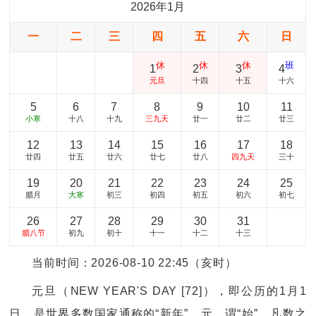
2026年1月
一
二
三
四
五
六
日
休
休
休
班
1
2
3
4
元旦
十四
十五
十六
5
6
7
8
9
10
11
小寒
十八
十九
三九天
廿一
廿二
廿三
12
13
14
15
16
17
18
廿四
廿五
廿六
廿七
廿八
四九天
三十
19
20
21
22
23
24
25
腊月
大寒
初三
初四
初五
初六
初七
26
27
28
29
30
31
腊八节
初九
初十
十一
十二
十三
当前时间：2026-08-10 22:45（亥时）
元旦（NEW YEAR'S DAY [72]），即公历的1月1
日，是世界多数国家通称的“新年”。元，谓“始”，凡数之