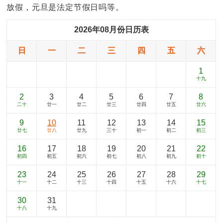
放假，元旦是法定节假日吗等。
2026年08月份日历表
日
一
二
三
四
五
六
1
十九
2
3
4
5
6
7
8
二十
廿一
廿二
廿三
廿四
廿五
廿六
9
10
11
12
13
14
15
廿七
廿八
廿九
三十
初一
初二
初三
16
17
18
19
20
21
22
初四
初五
初六
初七
初八
初九
初十
23
24
25
26
27
28
29
十一
十二
十三
十四
十五
十六
十七
30
31
十八
十九