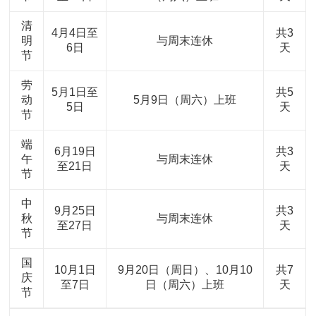
清
4月4日至
共3
明
与周末连休
6日
天
节
劳
5月1日至
共5
动
5月9日（周六）上班
5日
天
节
端
6月19日
共3
午
与周末连休
至21日
天
节
中
9月25日
共3
秋
与周末连休
至27日
天
节
国
10月1日
9月20日（周日）、10月10
共7
庆
至7日
日（周六）上班
天
节