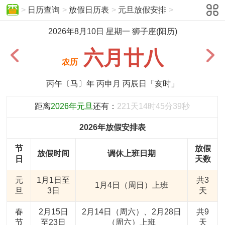
>
日历查询
>
放假日历表
>
元旦放假安排
>
2026年8月10日 星期一 狮子座(阳历)
六月廿八
农历
丙午〔马〕年 丙申月 丙辰日「亥时」
距离
2026年元旦
还有：
221天14时45分39秒
2026年放假安排表
节
放假
放假时间
调休上班日期
日
天数
元
1月1日至
共3
1月4日（周日）上班
旦
3日
天
春
2月15日
2月14日（周六）、2月28日
共9
节
至23日
（周六）上班
天